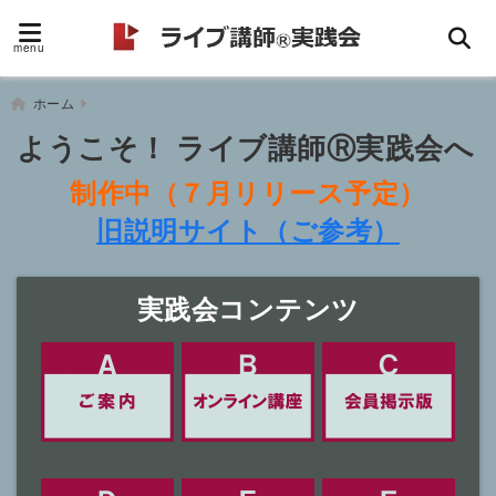
menu
ホーム
ようこそ！ ライブ講師Ⓡ実践会へ
制作中（７月リリース予定）
旧説明サイト（ご参考）
実践会コンテンツ