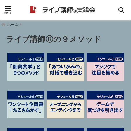
menu
ホーム
ライブ講師Ⓡの９メソッド