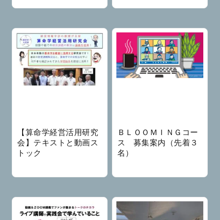
【算命学経営活用研究
ＢＬＯＯＭＩＮＧコー
会】テキストと動画ス
ス 募集案内（先着３
トック
名）