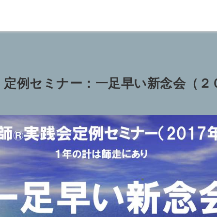
】定例セミナー：一足早い新念会（２