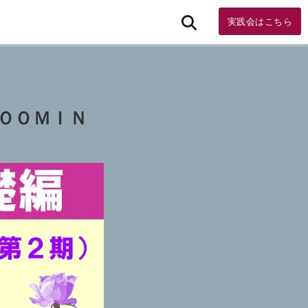
実践会はこちら
ＬＯＯＭＩＮ