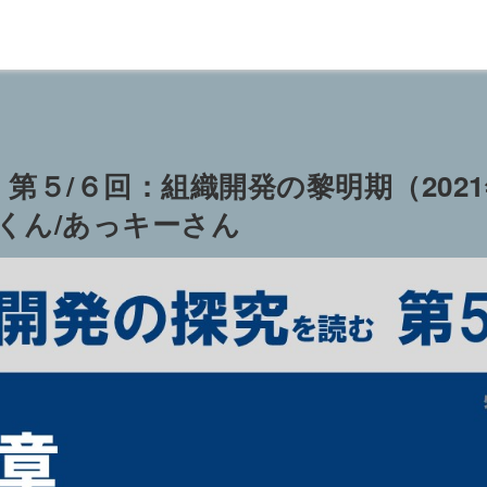
第５/６回：組織開発の黎明期（2021年
っくん/あっキーさん