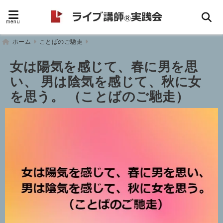
menu
ホーム
ことばのご馳走
女は陽気を感じて、春に男を思
い、 男は陰気を感じて、秋に女
を思う。 （ことばのご馳走）