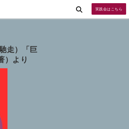
実践会はこちら
馳走）「巨
著）より