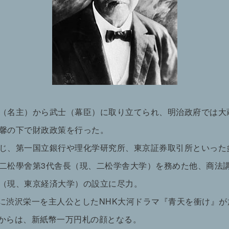
（名主）から武士（幕臣）に取り立てられ、明治政府では大
馨の下で財政政策を行った。
じ、第一国立銀行や理化学研究所、東京証券取引所といった
二松學舍第3代舎長（現、二松学舎大学）を務めた他、商法
（現、東京経済大学）の設立に尽力。
年）に渋沢栄一を主人公としたNHK大河ドラマ『青天を衝け』
年）からは、新紙幣一万円札の顔となる。