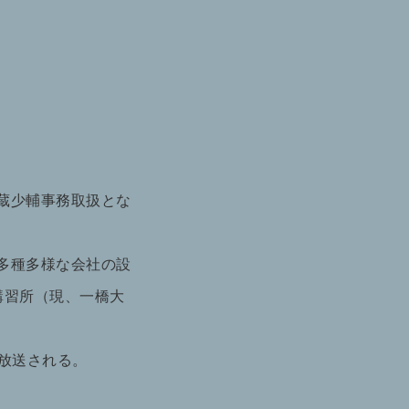
蔵少輔事務取扱とな
多種多様な会社の設
講習所（現、一橋大
が放送される。