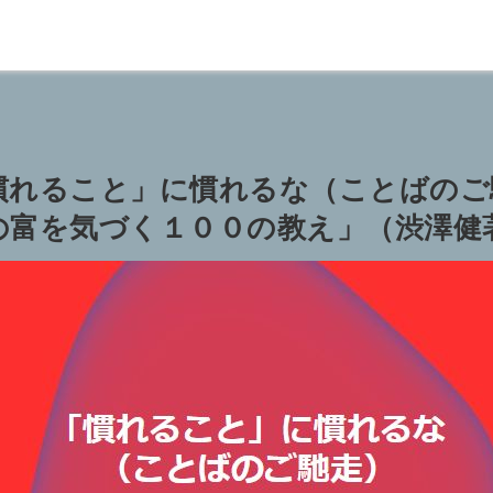
慣れること」に慣れるな（ことばのご
の富を気づく１００の教え」（渋澤健