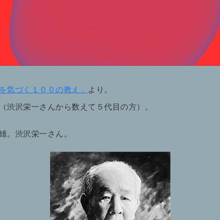
を気づく１００の教え」
より。
（渋沢栄一さんから数えて５代目の方）。
雄。渋沢栄一さん。