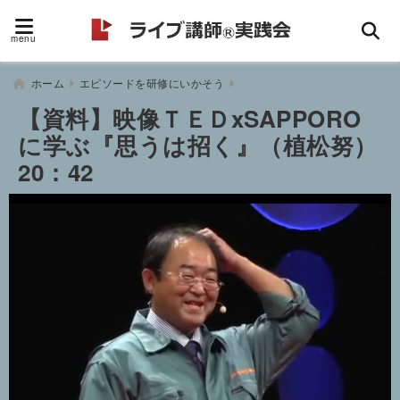
menu
ホーム
エピソードを研修にいかそう
【資料】映像ＴＥＤxSAPPORO
に学ぶ『思うは招く』（植松努）
20：42