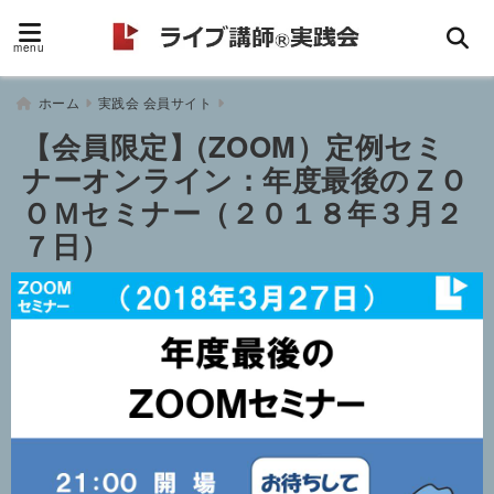
menu
ホーム
実践会 会員サイト
【会員限定】(ZOOM）定例セミ
ナーオンライン：年度最後のＺＯ
ＯＭセミナー（２０１８年３月２
７日）