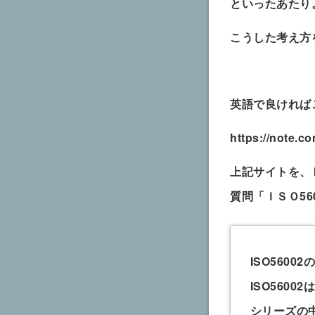
といったあたり
こうした考え方
英語で良ければ
https://note.c
上記サイトを、
質問「ＩＳＯ5
ISO5600
ISO560
シリーズの