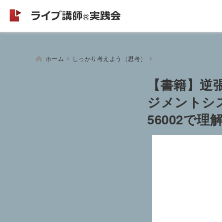
ホーム
しっかり考えよう（思考）
【書籍】逆
ジメントシス
56002で