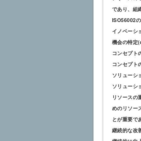
であり、組
ISO5600
イノベーショ
機会の特定(opp
コンセプトの創
コンセプトの検
ソリューションの
ソリューション
リソースの
めのリソー
とが重要で
継続的な改