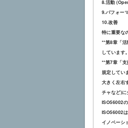
8.活動 (Oper
9.パフォー
10.改善
特に重要なの
**第8章「
しています
**第7章「
規定していま
大きく左右
チャなど)
ISO56002
ISO560
イノベーシ