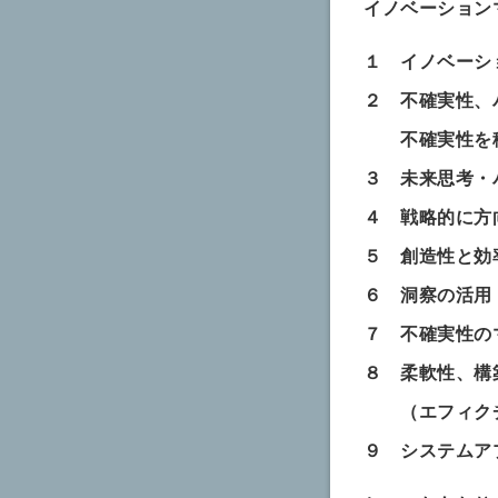
イノベーション
１ イノベーシ
２ 不確実性、
不確実性を積
３ 未来思考・
４ 戦略的に方
５ 創造性と効
６ 洞察の活用
７ 不確実性の
８ 柔軟性、構
（エフィクチ
９ システムア