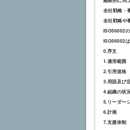
継続的に向
全社戦略・事
全社戦略や
ISO5600
ISO560
0.序文
1.適用範囲
2.引用規格
3.用語及び
4.組織の状
5.リーダー
6.計画
7.支援体制