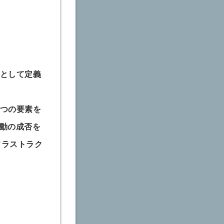
スとして定義
8つの要素を
活動の成否を
フラストラク