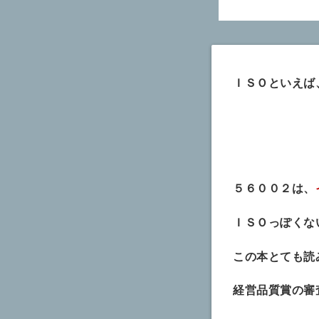
ＩＳＯといえば
５６００２は、
ＩＳＯっぽくな
この本とても読
経営品質賞の審