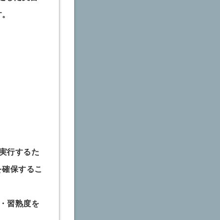
す。
を実行するた
を確保するこ
度・習熟度を