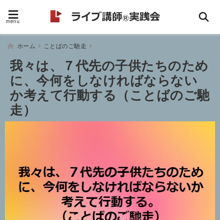
menu
ホーム
ことばのご馳走
我々は、７代先の子供たちのため
に、今何をしなければならない
か考えて行動する（ことばのご馳
走）