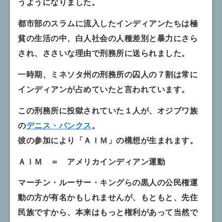
うようになりました。
都市部のスラムに流入したインディアンたちは極
貧の生活の中、白人社会の人種差別と暴力にさら
され、ささいな理由で刑務所に送られました。
一時期、ミネソタ州の刑務所の囚人の７割は常に
インディアンが占めていたと言われています。
この刑務所に投獄されていた１人が、オジブワ族
の
デニス・バンクス
。
彼の参加により「ＡＩＭ」の構想が生まれます。
ＡＩＭ ＝ アメリカインディアン運動
マーチン・ルーサー・キングらの黒人の公民権運
動の方が有名かもしれませんが、もともと、先住
民族ですから、本来はもっと権利があって当然で