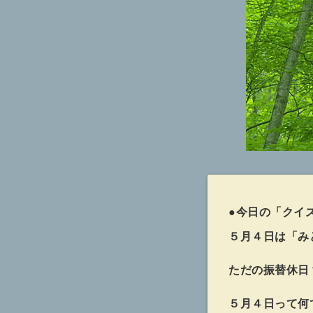
●今日の「クイ
５月４日は「み
ただの振替休日
５月４日って何