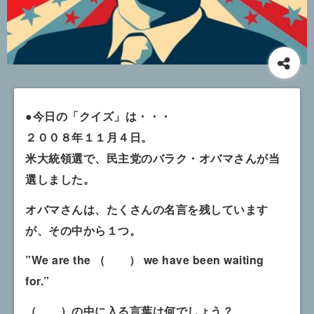
●今日の「クイズ」は・・・
２００８年１１月４日。
米大統領選で、民主党のバラク・オバマさんが当
選しました。
オバマさんは、たくさんの名言を残しています
が、その中から１つ。
”We are the （ ） we have been waiting
for.”
（ ）の中に入る言葉は何でしょう？