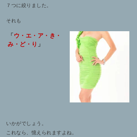
７つに絞りました。
それも
「
ウ・エ・ア・き・
み・ど・り
」
いかがでしょう。
これなら、憶えられますよね。