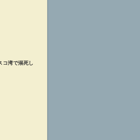
スコ湾で溺死し