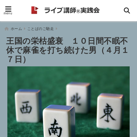
menu
ホーム
ことばのご馳走
王国の栄枯盛衰 １０日間不眠不
休で麻雀を打ち続けた男（４月１
７日）