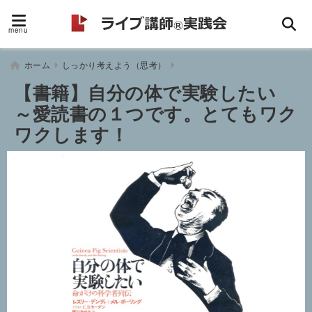
menu
ホーム
しっかり考えよう（思考）
【書籍】自分の体で実験したい
～愛読書の１つです。とてもワク
ワクします！