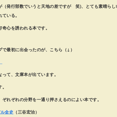
が（発行部数でいうと天地の差ですが 笑)、とても素晴らし
れている。
好奇心を誘われる本です。
プで最初に出会ったのが、こちら（↓）
」
なって、文庫本が出ています。
す。
、ぞれぞれの分野を一通り押さえるのによい本です。
デル全史
（三谷宏治）