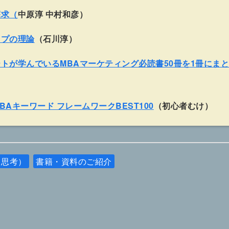
探求（
中原淳 中村和彦）
ップの理論
（石川淳）
トが学んでいるMBAマーケティング必読書50冊を1冊にま
BAキーワード フレームワークBEST100
（初心者むけ）
（思考）
書籍・資料のご紹介