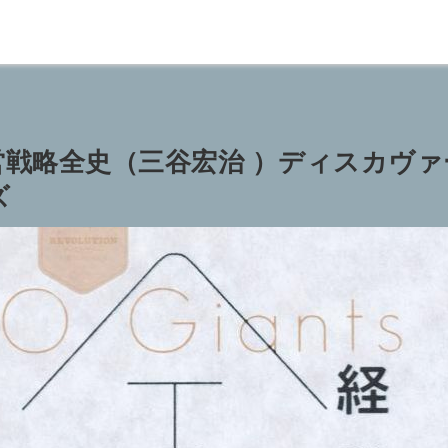
営戦略全史（三谷宏治 ）ディスカヴ
ズ