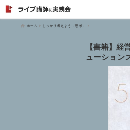
ホーム
しっかり考えよう（思考）
【書籍】経
ューション