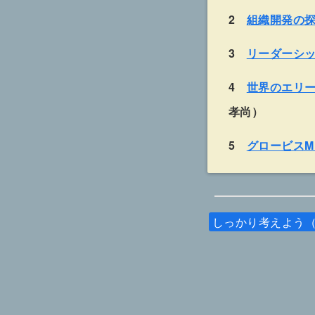
2
組織開発の
3
リーダーシ
4
世界のエリー
孝尚）
5
グロービスM
しっかり考えよう