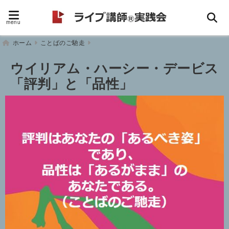
menu
ホーム
ことばのご馳走
ウイリアム・ハーシー・デービス
「評判」と「品性」