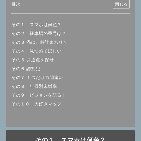
目次
その１ スマホは何色？
その２ 駐車場の番号は？
その３ 渦は、時計まわり？
その４ 見つめてほしい
その５ 共通点を探せ！
その６ 誘拐犯
その７ １つだけの間違い
その８ 年収別未婚率
その９ ビジョンを語る！
その１０ 大好きマップ
その１ スマホは何色？