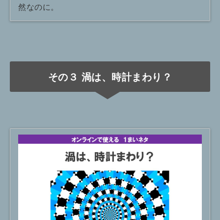
然なのに。
その３ 渦は、時計まわり？