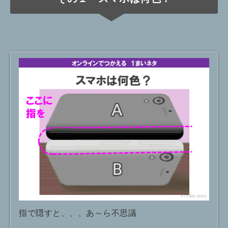
指で隠すと、、、あ～ら不思議