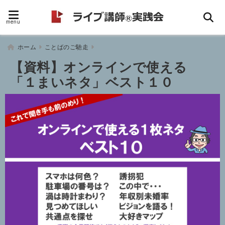
menu
ホーム
ことばのご馳走
【資料】オンラインで使える
「１まいネタ」ベスト１０